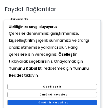
Faydalı Bağlantılar
Hakkımızda
Ürünlerimiz
Gizliliğinize saygı duyuyoruz
Çerezler deneyiminizi geliştirmemize,
İade işlemi
kişiselleştirilmiş içerik sunmamıza ve trafiği
Üyelik Şartları
analiz etmemize yardımcı olur. Hangi
Kargo ve Gönderiler
çerezlere izin vereceğinizi
Özelleştir
tıklayarak seçebilirsiniz. Onaylamak için
Önemli konular
Tümünü Kabul Et
, reddetmek için
Tümünü
KVKK hkk.
Reddet
tıklayın.
Mesafeli Satış Söz.
Özelleştir
Kullanıcı Sözleşmesi
Tümünü Reddet
Kanun ve Yönetmelikler
Ödeme Yöntemleri
Tümünü Kabul Et