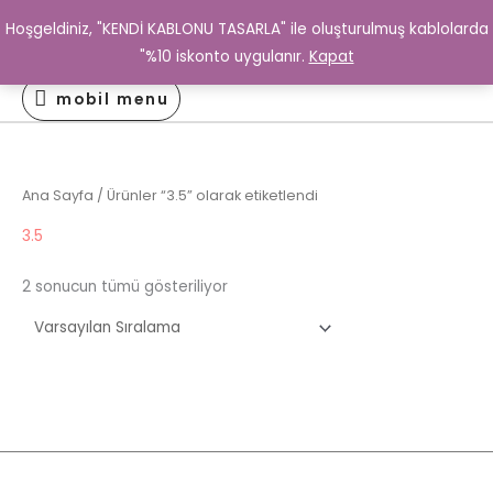
İçeriğe
www.kabloterzisi.com
Hoşgeldiniz, "KENDİ KABLONU TASARLA" ile oluşturulmuş kablolarda
0
atla
www.kabloterzisi.com
"%10 iskonto uygulanır.
Kapat
mobil
mobil menu
menu
Ana Sayfa
/ Ürünler “3.5” olarak etiketlendi
3.5
2 sonucun tümü gösteriliyor